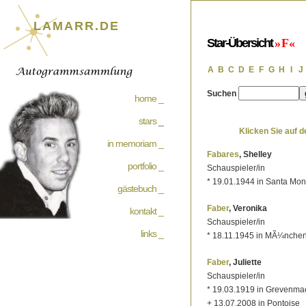
LAMARR.DE
Star-Übersicht
» F «
A
B
C
D
E
F
G
H
I
J
Suchen
home _
stars
_
Klicken Sie auf 
in memoriam _
Fabares
, Shelley
portfolio _
Schauspieler/in
* 19.01.1944 in Santa Mon
gästebuch _
Faber
, Veronika
kontakt _
Schauspieler/in
links _
* 18.11.1945 in MÃ¼nche
Faber
, Juliette
Schauspieler/in
* 19.03.1919 in Grevenma
+ 13.07.2008 in Pontoise