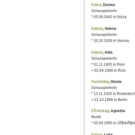
Fabre
, Denise
Schauspieler/in
* 05.09.1942 in Nizza
Fabrizi
, Valeria
Schauspieler/in
* 20.10.1936 in Verona
Fabrizi
, Aldo
Schauspieler/in
* 01.11.1905 in Rom
+ 02.04.1990 in Rom
Fackeldey
, Gisela
Schauspieler/in
* 13.11.1920 in Rodenkirc
+ 21.10.1986 in Berlin
FÃ¤ltskog
, Agnetha
Musik
* 05.04.1950 in JÃ¶nkÃ¶p
Fafara
, Luke