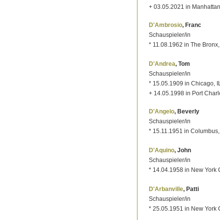
+ 03.05.2021 in Manhatta
D'Ambrosio
, Franc
Schauspieler/in
* 11.08.1962 in The Bronx
D'Andrea
, Tom
Schauspieler/in
* 15.05.1909 in Chicago, I
+ 14.05.1998 in Port Charl
D'Angelo
, Beverly
Schauspieler/in
* 15.11.1951 in Columbus
D'Aquino
, John
Schauspieler/in
* 14.04.1958 in New York C
D'Arbanville
, Patti
Schauspieler/in
* 25.05.1951 in New York C