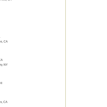
A
es, CA
CA
ry, NY
HI
es, CA