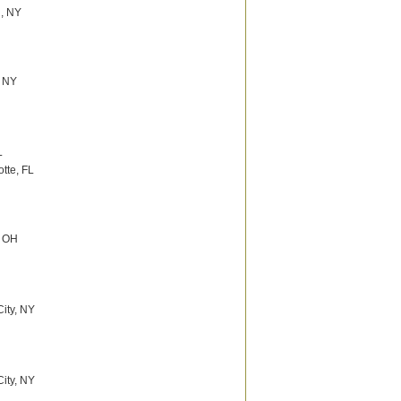
n, NY
, NY
L
otte, FL
, OH
ity, NY
ity, NY