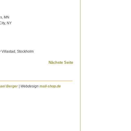
is, MN
City, NY
 Villastad, Stockholm
Nächste Seite
ael Berger
| Webdesign
mail-shop.de