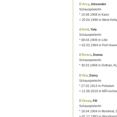
D'Arcy
, Alexander
Schauspieler/in
* 10.08.1908 in Kairo
+ 20.04.1996 in West Hol
d'Avril
, Yola
Schauspieler/in
* 08.04.1906 in Lille
+ 02.03.1984 in Port Hue
D'Errico
, Donna
Schauspieler/in
* 30.03.1968 in Dothan, A
D'Ora
, Daisy
Schauspieler/in
* 27.02.1913 in Potsdam
+ 12.06.2010 in MÃ¼nche
D'Orsay
, Fifi
Schauspieler/in
* 16.04.1904 in Montreal,
+ 02.12.1983 in Woodland 