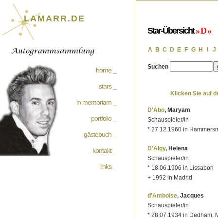
LAMARR.DE
Star-Übersicht
» D «
A
B
C
D
E
F
G
H
I
J
Suchen
home _
stars
_
Klicken Sie auf 
in memoriam _
D'Abo
, Maryam
portfolio _
Schauspieler/in
* 27.12.1960 in Hammersm
gästebuch _
D'Algy
, Helena
kontakt _
Schauspieler/in
links _
* 18.06.1906 in Lissabon
+ 1992 in Madrid
d'Amboise
, Jacques
Schauspieler/in
* 28.07.1934 in Dedham, 