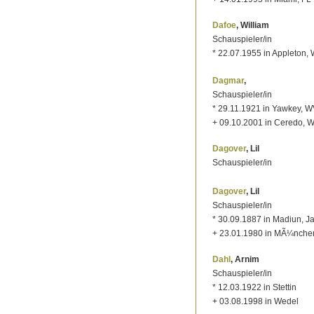
Dafoe
, William
Schauspieler/in
* 22.07.1955 in Appleton, 
Dagmar
,
Schauspieler/in
* 29.11.1921 in Yawkey, 
+ 09.10.2001 in Ceredo, 
Dagover
, Lil
Schauspieler/in
Dagover
, Lil
Schauspieler/in
* 30.09.1887 in Madiun, J
+ 23.01.1980 in MÃ¼nche
Dahl
, Arnim
Schauspieler/in
* 12.03.1922 in Stettin
+ 03.08.1998 in Wedel