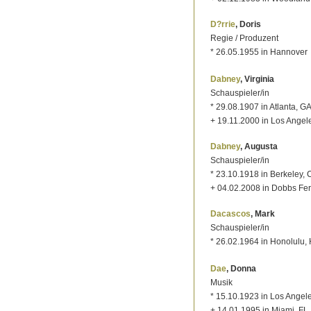
D?rrie
, Doris
Regie / Produzent
* 26.05.1955 in Hannover
Dabney
, Virginia
Schauspieler/in
* 29.08.1907 in Atlanta, G
+ 19.11.2000 in Los Angel
Dabney
, Augusta
Schauspieler/in
* 23.10.1918 in Berkeley, 
+ 04.02.2008 in Dobbs Fer
Dacascos
, Mark
Schauspieler/in
* 26.02.1964 in Honolulu, 
Dae
, Donna
Musik
* 15.10.1923 in Los Angel
+ 14.01.1995 in Miami, FL