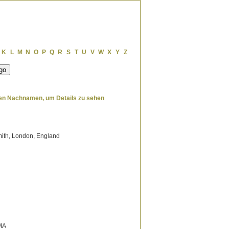
K
L
M
N
O
P
Q
R
S
T
U
V
W
X
Y
Z
den Nachnamen, um Details zu sehen
ith, London, England
MA