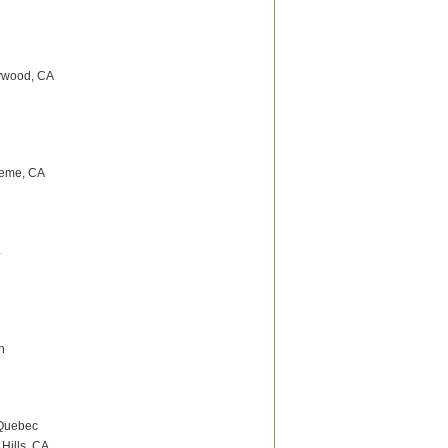
lywood, CA
neme, CA
L
n
 Quebec
Hills, CA