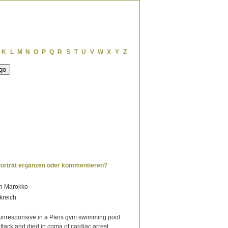
K
L
M
N
O
P
Q
R
S
T
U
V
W
X
Y
Z
Porträt ergänzen oder kommentieren?
h Marokko
kreich
unresponsive in a Paris gym swimming pool
ttack and died in coma of cardiac arrest