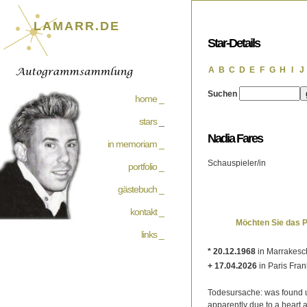
LAMARR.DE
Star-Details
A
B
C
D
E
F
G
H
I
J
Suchen
home _
stars
_
Nadia Fares
in memoriam _
Schauspieler/in
portfolio _
gästebuch _
kontakt _
Möchten Sie das 
links _
* 20.12.1968
in Marrakesc
+ 17.04.2026
in Paris Fran
Todesursache: was found 
apparently due to a heart a