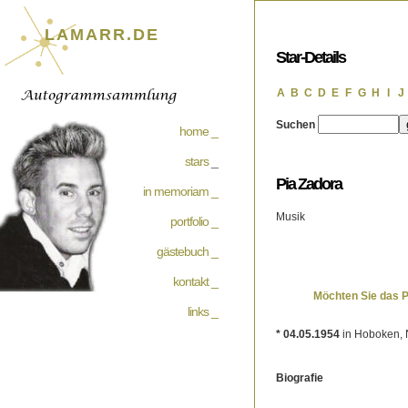
LAMARR.DE
Star-Details
A
B
C
D
E
F
G
H
I
J
Suchen
home _
stars
_
Pia Zadora
in memoriam _
Musik
portfolio _
gästebuch _
kontakt _
Möchten Sie das 
links _
* 04.05.1954
in Hoboken, 
Biografie