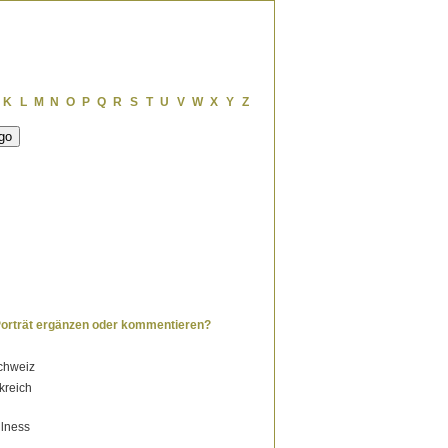
K
L
M
N
O
P
Q
R
S
T
U
V
W
X
Y
Z
Porträt ergänzen oder kommentieren?
chweiz
kreich
llness