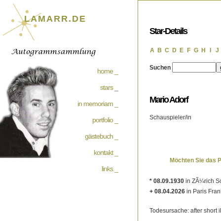
LAMARR.DE
Star-Details
A
B
C
D
E
F
G
H
I
J
Suchen
home _
stars
_
Mario Adorf
in memoriam _
Schauspieler/in
portfolio _
gästebuch _
kontakt _
Möchten Sie das 
links _
* 08.09.1930
in ZÃ¼rich S
+ 08.04.2026
in Paris Fran
Todesursache: after short i