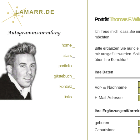
LAMARR.DE
Porträt
Thomas F. Wil
Ich freue mich, dass Sie 
möchten!
home _
Bitte ergänzen Sie nur die
mir ausgefüllt wurden. Soll
stars
_
über Ihre Korrektur!
portfolio _
Ihre Daten
gästebuch _
kontakt _
Vor- & Nachname
links _
E-Mail-Adresse
Ihre Ergänzungen/Korrek
geboren
Geburtsland